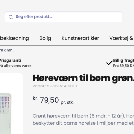
beklædning
Bolig
Kunstnerartikler
Værktøj &
rn grøn.
Prisgaranti
Billig frag
På alle vores varer
Fra 39,50 D
Høreværn til børn grøn
Varenr.: 59792
LN: 408.101
kr.
79,50
pr.
stk.
Grønt høreværn til børn (6 mdr. - 12 år). 
beskytter dit barns hørelse i miljøer med et