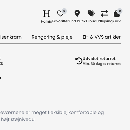
0
0
Favoritter
Find butik
Tilbud
Udlejning
Kurv
Hafnia
 isenkram
Rengøring & pleje
El- & VVS artikler
t
Udvidet returret
KK
Min. 30 dages returret
.
Høreværnene er meget fleksible, komfortable og
 højt støjniveau.