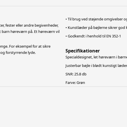
• Til brug ved støjende omgivelser og
er, fester eller andre begivenheder,
• Kunstlæder på bøjlerne sikrer god 
it barn høreværn på.
Et høreværn vil
• Godkendt i henhold til EN 352-1
ge. For eksempel for at sikre
Specifikationer
 og forstyrrende lyde.
Specialdesignet, let høreværn i børne
Justerbar bøjle i blødt kunstigt læder
SNR: 25.8 db
Farve: Grøn