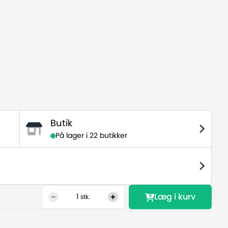
Butik
På lager i
22 butikker
Læg i kurv
1
stk.