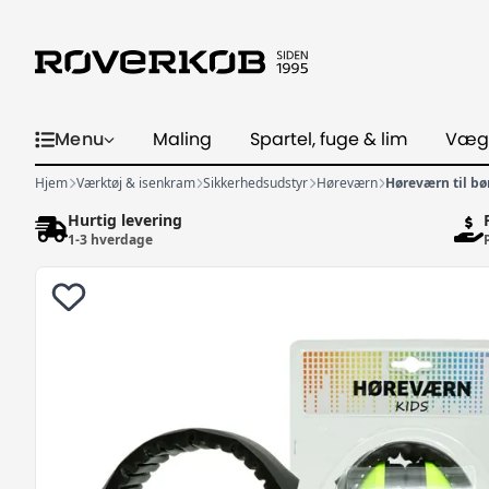
Menu
Maling
Spartel, fuge & lim
Væg
Hjem
Værktøj & isenkram
Sikkerhedsudstyr
Høreværn
Høreværn til bø
Hurtig levering
1-3 hverdage