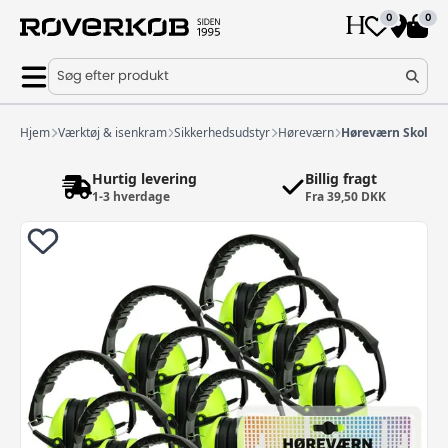
0
0
Søg efter produkt
Hjem
Værktøj & isenkram
Sikkerhedsudstyr
Høreværn
Høreværn Skolesæt
Hurtig levering
Billig fragt
1-3 hverdage
Fra 39,50 DKK