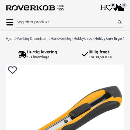
0
0
Søg efter produkt
Hjem
Værktøj & isenkram
Håndværktøj
Hobbyknive
Hobbykniv Ergo 18
Hurtig levering
Billig fragt
1-3 hverdage
Fra 39,50 DKK