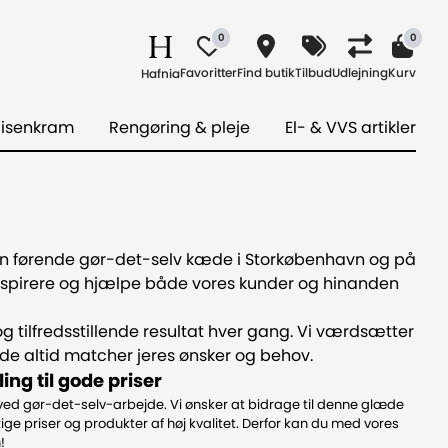
0
0
Favoritter
Find butik
Tilbud
Udlejning
Kurv
Hafnia
 isenkram
Rengøring & pleje
El- & VVS artikler
den førende gør-det-selv kæde i Storkøbenhavn og på
t inspirere og hjælpe både vores kunder og hinanden
 og tilfredsstillende resultat hver gang. Vi værdsætter
 de altid matcher jeres ønsker og behov.
ng til gode priser
ved gør-det-selv-arbejde. Vi ønsker at bidrage til denne glæde
ige priser og produkter af høj kvalitet. Derfor kan du med vores
!