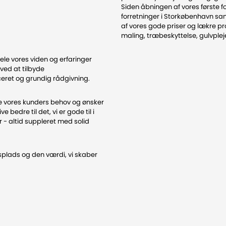
Siden åbningen af vores første fo
forretninger i Storkøbenhavn 
af vores gode priser og lækre pr
maling, træbeskyttelse, gulvplej
 dele vores viden og erfaringer
ved at tilbyde
iceret og grundig rådgivning.
me vores kunders behov og ønsker
e bedre til det, vi er gode til i
r - altid suppleret med solid
dsplads og den værdi, vi skaber