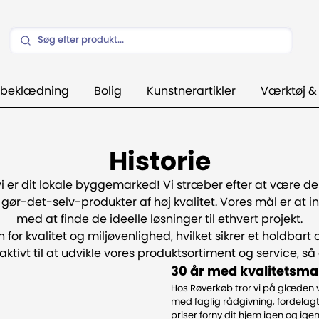
beklædning
Bolig
Kunstnerartikler
Værktøj &
Historie
vi er dit lokale byggemarked! Vi stræber efter at være 
å gør-det-selv-produkter af høj kvalitet. Vores mål er a
med at finde de ideelle løsninger til ethvert projekt.
for kvalitet og miljøvenlighed, hvilket sikrer et holdbart
tivt til at udvikle vores produktsortiment og service, så
30 år med kvalitetsmali
Hos Røverkøb tror vi på glæden 
med faglig rådgivning, fordelagt
priser forny dit hjem igen og igen