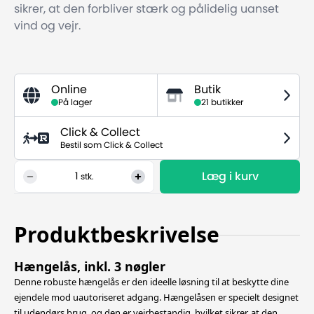
sikrer, at den forbliver stærk og pålidelig uanset
vind og vejr.
Online
Butik
På lager
21 butikker
Click & Collect
Bestil som Click & Collect
Læg i kurv
1
stk.
Produktbeskrivelse
Hængelås, inkl. 3 nøgler
Denne robuste hængelås er den ideelle løsning til at beskytte dine
ejendele mod uautoriseret adgang. Hængelåsen er specielt designet
til udendørs brug, og den er vejrbestandig, hvilket sikrer, at den