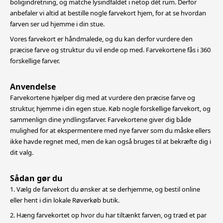
boligindretning,
og matche lysindfaldet i netop dét rum. Derfor
anbefaler vi altid at bestille nogle farvekort hjem, for at se hvordan
farven ser ud hjemme i din stue.
Vores farvekort er håndmalede, og du kan derfor vurdere den
præcise farve og struktur du vil ende op med. Farvekortene fås i 360
forskellige farver.
Anvendelse
Farvekortene hjælper dig med at vurdere den præcise farve og
struktur, hjemme i din egen stue. Køb nogle forskellige farvekort, og
sammenlign dine yndlingsfarver. Farvekortene giver dig både
mulighed for at
ekspermentere med nye farver som du måske ellers
ikke havde regnet med, men de kan også bruges til at bekræfte dig i
dit valg.
Sådan gør du
1. Vælg de farvekort du ønsker at se derhjemme, og bestil online
eller hent i din lokale Røverkøb butik.
2. Hæng farvekortet op hvor du har tiltænkt farven, og træd et par