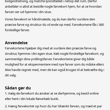
boligindretning,
og matche lysindfaldet i netop dét rum. Derfor
anbefaler vi altid at bestille nogle farvekort hjem, for at se hvordan
farven ser ud hjemme i din stue.
Vores farvekort er håndmalede, og du kan derfor vurdere den
præcise farve og struktur du vil ende op med. Farvekortene fås i 360
forskellige farver.
Anvendelse
Farvekortene hjælper dig med at vurdere den præcise farve og
struktur, hjemme i din egen stue. Køb nogle forskellige farvekort, og
sammenlign dine yndlingsfarver. Farvekortene giver dig både
mulighed for at
ekspermentere med nye farver som du måske ellers
ikke havde regnet med, men de kan også bruges til at bekræfte dig i
dit valg.
Sådan gør du
1. Vælg de farvekort du ønsker at se derhjemme, og bestil online
eller hent i din lokale Røverkøb butik.
2. Hæng farvekortet op hvor du har tiltænkt farven, og træd et par