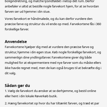
boligindretning,
og matche lysindfaldet i netop dét rum. Derfor
anbefaler vi altid at bestille nogle farvekort hjem, for at se hvordan
farven ser ud hjemme i din stue.
Vores farvekort er håndmalede, og du kan derfor vurdere den
præcise farve og struktur du vil ende op med. Farvekortene fås i 360
forskellige farver.
Anvendelse
Farvekortene hjælper dig med at vurdere den præcise farve og
struktur, hjemme i din egen stue. Køb nogle forskellige farvekort, og
sammenlign dine yndlingsfarver. Farvekortene giver dig både
mulighed for at
ekspermentere med nye farver som du måske ellers
ikke havde regnet med, men de kan også bruges til at bekræfte dig i
dit valg.
Sådan gør du
1. Vælg de farvekort du ønsker at se derhjemme, og bestil online
eller hent i din lokale Røverkøb butik.
2. Hæng farvekortet op hvor du har tiltænkt farven, og træd et par