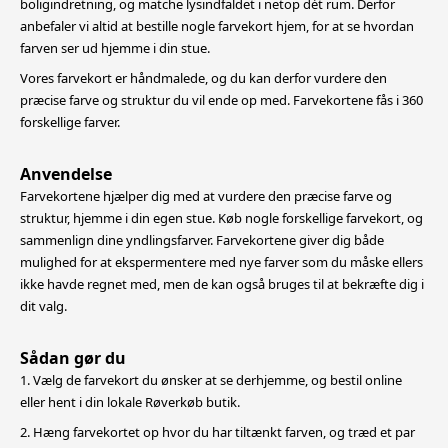
boligindretning,
og matche lysindfaldet i netop dét rum. Derfor
anbefaler vi altid at bestille nogle farvekort hjem, for at se hvordan
farven ser ud hjemme i din stue.
Vores farvekort er håndmalede, og du kan derfor vurdere den
præcise farve og struktur du vil ende op med. Farvekortene fås i 360
forskellige farver.
Anvendelse
Farvekortene hjælper dig med at vurdere den præcise farve og
struktur, hjemme i din egen stue. Køb nogle forskellige farvekort, og
sammenlign dine yndlingsfarver. Farvekortene giver dig både
mulighed for at
ekspermentere med nye farver som du måske ellers
ikke havde regnet med, men de kan også bruges til at bekræfte dig i
dit valg.
Sådan gør du
1. Vælg de farvekort du ønsker at se derhjemme, og bestil online
eller hent i din lokale Røverkøb butik.
2. Hæng farvekortet op hvor du har tiltænkt farven, og træd et par