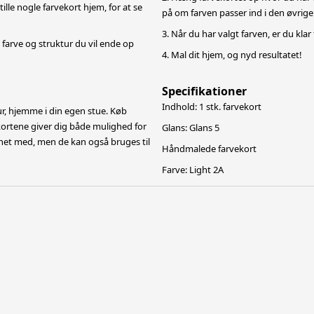
ille nogle farvekort hjem, for at se
på om farven passer ind i den øvrige
3. Når du har valgt farven, er du klar
farve og struktur du vil ende op
4. Mal dit hjem, og nyd resultatet!
Specifikationer
Indhold: 1 stk. farvekort
r, hjemme i din egen stue. Køb
kortene giver dig både mulighed for
Glans: Glans 5
et med, men de kan også bruges til
Håndmalede farvekort
Farve: Light 2A