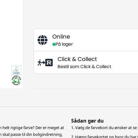
Online
På lager
Click & Collect
Bestil som Click & Collect
Sådan gør du
 helt rigtige farve? Der er meget at
1. Vælg de farvekort du ønsker at se 
n skal passe til din boligindretning,
2. Hæng farvekortet op hvor du har 