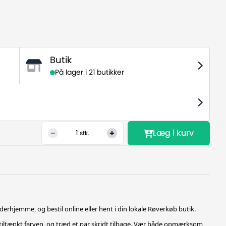
Butik
På lager i
21 butikker
Læg i kurv
1
stk.
derhjemme, og bestil online eller hent i din lokale Røverkøb butik.
tiltænkt farven, og træd et par skridt tilbage. Vær både opmærksom