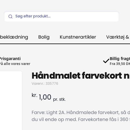
beklædning
Bolig
Kunstnerartikler
Værktøj &
Prisgaranti
Billig frag
På alle vores varer
Fra 39,50 D
Håndmalet farvekort nr
Varenr.: 335776
kr.
1,00
pr.
stk.
Farve: Light 2A. Håndmalede farvekort, så 
du vil ende op med. Farvekortene fås i 360 f