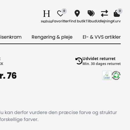
0
0
Favoritter
Find butik
Tilbud
Udlejning
Kurv
Hafnia
 isenkram
Rengøring & pleje
El- & VVS artikler
t
Udvidet returret
KK
Min. 30 dages returret
. 76
du kan derfor vurdere den præcise farve og struktur
orskellige farver.