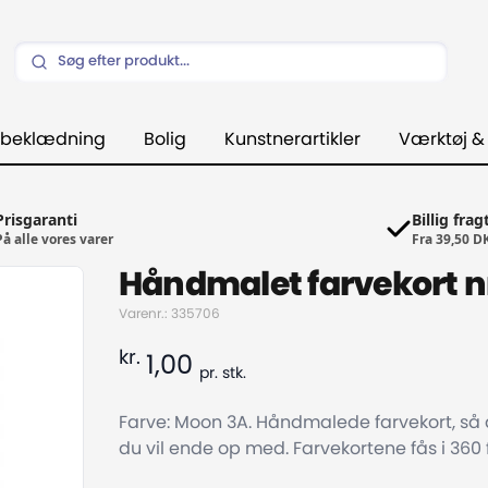
beklædning
Bolig
Kunstnerartikler
Værktøj &
Prisgaranti
Billig frag
På alle vores varer
Fra 39,50 D
Håndmalet farvekort nr
Varenr.: 335706
kr.
1,00
pr.
stk.
Farve: Moon 3A. Håndmalede farvekort, så 
du vil ende op med. Farvekortene fås i 360 f