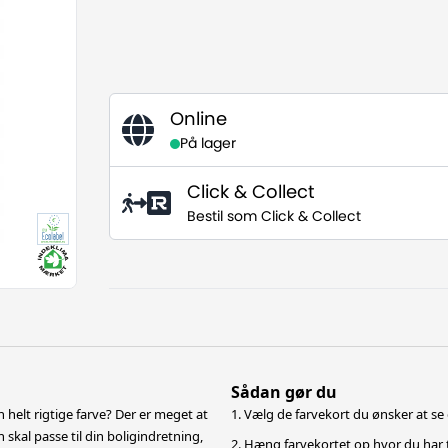
Online
På lager
Click & Collect
Bestil som Click & Collect
Sådan gør du
 helt rigtige farve? Der er meget at
1. Vælg de farvekort du ønsker at se 
n skal passe til din boligindretning,
2. Hæng farvekortet op hvor du har 