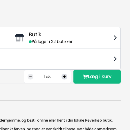
Butik
På lager i
22 butikker
Læg i kurv
1
stk.
derhjemme, og bestil online eller hent i din lokale Røverkøb butik.
tiltænkt farven, og træd et par skridt tilbage. Vær både opmærksom