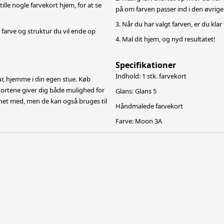
ille nogle farvekort hjem, for at se
på om farven passer ind i den øvrige
3. Når du har valgt farven, er du klar
farve og struktur du vil ende op
4. Mal dit hjem, og nyd resultatet!
Specifikationer
Indhold: 1 stk. farvekort
r, hjemme i din egen stue. Køb
kortene giver dig både mulighed for
Glans: Glans 5
et med, men de kan også bruges til
Håndmalede farvekort
Farve: Moon 3A