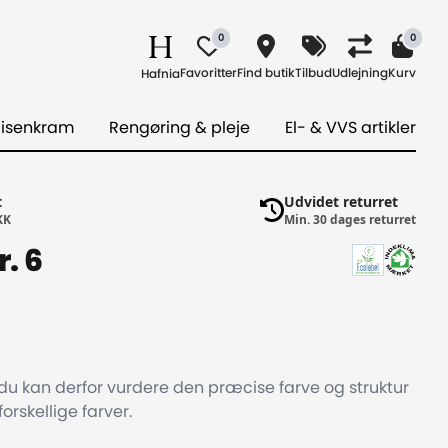
0
0
Favoritter
Find butik
Tilbud
Udlejning
Kurv
Hafnia
 isenkram
Rengøring & pleje
El- & VVS artikler
t
Udvidet returret
KK
Min. 30 dages returret
. 6
du kan derfor vurdere den præcise farve og struktur
orskellige farver.