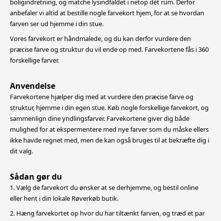
boligindretning,
og matche lysindfaldet i netop dét rum. Derfor
anbefaler vi altid at bestille nogle farvekort hjem, for at se hvordan
farven ser ud hjemme i din stue.
Vores farvekort er håndmalede, og du kan derfor vurdere den
præcise farve og struktur du vil ende op med. Farvekortene fås i 360
forskellige farver.
Anvendelse
Farvekortene hjælper dig med at vurdere den præcise farve og
struktur, hjemme i din egen stue. Køb nogle forskellige farvekort, og
sammenlign dine yndlingsfarver. Farvekortene giver dig både
mulighed for at
ekspermentere med nye farver som du måske ellers
ikke havde regnet med, men de kan også bruges til at bekræfte dig i
dit valg.
Sådan gør du
1. Vælg de farvekort du ønsker at se derhjemme, og bestil online
eller hent i din lokale Røverkøb butik.
2. Hæng farvekortet op hvor du har tiltænkt farven, og træd et par