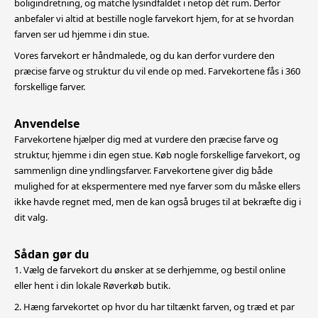
boligindretning,
og matche lysindfaldet i netop dét rum. Derfor
anbefaler vi altid at bestille nogle farvekort hjem, for at se hvordan
farven ser ud hjemme i din stue.
Vores farvekort er håndmalede, og du kan derfor vurdere den
præcise farve og struktur du vil ende op med. Farvekortene fås i 360
forskellige farver.
Anvendelse
Farvekortene hjælper dig med at vurdere den præcise farve og
struktur, hjemme i din egen stue. Køb nogle forskellige farvekort, og
sammenlign dine yndlingsfarver. Farvekortene giver dig både
mulighed for at
ekspermentere med nye farver som du måske ellers
ikke havde regnet med, men de kan også bruges til at bekræfte dig i
dit valg.
Sådan gør du
1. Vælg de farvekort du ønsker at se derhjemme, og bestil online
eller hent i din lokale Røverkøb butik.
2. Hæng farvekortet op hvor du har tiltænkt farven, og træd et par