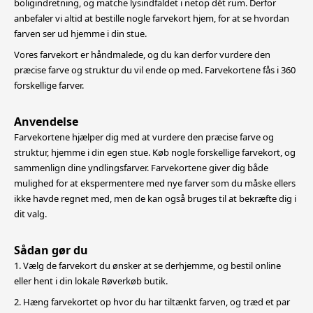
boligindretning,
og matche lysindfaldet i netop dét rum. Derfor
anbefaler vi altid at bestille nogle farvekort hjem, for at se hvordan
farven ser ud hjemme i din stue.
Vores farvekort er håndmalede, og du kan derfor vurdere den
præcise farve og struktur du vil ende op med. Farvekortene fås i 360
forskellige farver.
Anvendelse
Farvekortene hjælper dig med at vurdere den præcise farve og
struktur, hjemme i din egen stue. Køb nogle forskellige farvekort, og
sammenlign dine yndlingsfarver. Farvekortene giver dig både
mulighed for at
ekspermentere med nye farver som du måske ellers
ikke havde regnet med, men de kan også bruges til at bekræfte dig i
dit valg.
Sådan gør du
1. Vælg de farvekort du ønsker at se derhjemme, og bestil online
eller hent i din lokale Røverkøb butik.
2. Hæng farvekortet op hvor du har tiltænkt farven, og træd et par