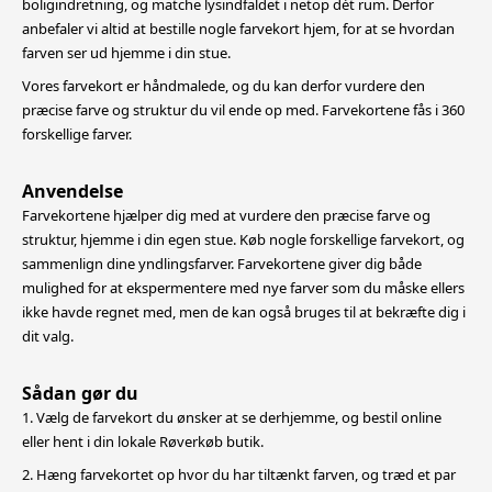
boligindretning,
og matche lysindfaldet i netop dét rum. Derfor
anbefaler vi altid at bestille nogle farvekort hjem, for at se hvordan
farven ser ud hjemme i din stue.
Vores farvekort er håndmalede, og du kan derfor vurdere den
præcise farve og struktur du vil ende op med. Farvekortene fås i 360
forskellige farver.
Anvendelse
Farvekortene hjælper dig med at vurdere den præcise farve og
struktur, hjemme i din egen stue. Køb nogle forskellige farvekort, og
sammenlign dine yndlingsfarver. Farvekortene giver dig både
mulighed for at
ekspermentere med nye farver som du måske ellers
ikke havde regnet med, men de kan også bruges til at bekræfte dig i
dit valg.
Sådan gør du
1. Vælg de farvekort du ønsker at se derhjemme, og bestil online
eller hent i din lokale Røverkøb butik.
2. Hæng farvekortet op hvor du har tiltænkt farven, og træd et par