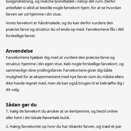
boligindretning,
og matche lysindfaldet i netop dét rum. Derfor
anbefaler vi altid at bestille nogle farvekort hjem, for at se hvordan
farven ser ud hjemme i din stue.
Vores farvekort er håndmalede, og du kan derfor vurdere den
præcise farve og struktur du vil ende op med. Farvekortene fås i 360
forskellige farver.
Anvendelse
Farvekortene hjælper dig med at vurdere den præcise farve og
struktur, hjemme i din egen stue. Køb nogle forskellige farvekort, og
sammenlign dine yndlingsfarver. Farvekortene giver dig både
mulighed for at
ekspermentere med nye farver som du måske ellers
ikke havde regnet med, men de kan også bruges til at bekræfte dig i
dit valg.
Sådan gør du
1. Vælg de farvekort du ønsker at se derhjemme, og bestil online
eller hent i din lokale Røverkøb butik.
2. Hæng farvekortet op hvor du har tiltænkt farven, og træd et par