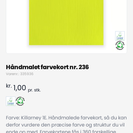
Håndmalet farvekort nr. 236
Varenr.: 335936
kr.
1,00
pr.
stk.
Farve: Killarney 1E. Håndmalede farvekort, så du kan
derfor vurdere den præcise farve og struktur du vil
ende op med. Farvekortene fås i 360 forskellige