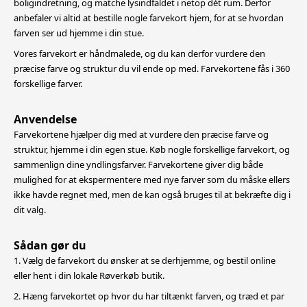
boligindretning,
og matche lysindfaldet i netop dét rum. Derfor
anbefaler vi altid at bestille nogle farvekort hjem, for at se hvordan
farven ser ud hjemme i din stue.
Vores farvekort er håndmalede, og du kan derfor vurdere den
præcise farve og struktur du vil ende op med. Farvekortene fås i 360
forskellige farver.
Anvendelse
Farvekortene hjælper dig med at vurdere den præcise farve og
struktur, hjemme i din egen stue. Køb nogle forskellige farvekort, og
sammenlign dine yndlingsfarver. Farvekortene giver dig både
mulighed for at
ekspermentere med nye farver som du måske ellers
ikke havde regnet med, men de kan også bruges til at bekræfte dig i
dit valg.
Sådan gør du
1. Vælg de farvekort du ønsker at se derhjemme, og bestil online
eller hent i din lokale Røverkøb butik.
2. Hæng farvekortet op hvor du har tiltænkt farven, og træd et par