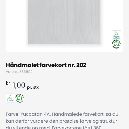
Håndmalet farvekort nr. 202
Varenr.: 335902
kr.
1,00
pr.
stk.
Farve: Yuccatan 4A. Håndmalede farvekort, så du
kan derfor vurdere den præcise farve og struktur
du vil ende op med. Farvekortene fås i 360