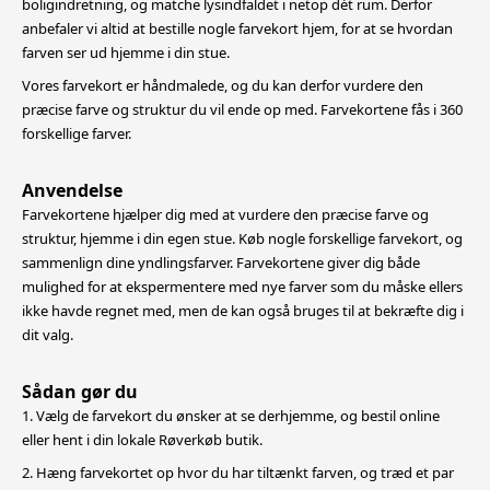
boligindretning,
og matche lysindfaldet i netop dét rum. Derfor
anbefaler vi altid at bestille nogle farvekort hjem, for at se hvordan
farven ser ud hjemme i din stue.
Vores farvekort er håndmalede, og du kan derfor vurdere den
præcise farve og struktur du vil ende op med. Farvekortene fås i 360
forskellige farver.
Anvendelse
Farvekortene hjælper dig med at vurdere den præcise farve og
struktur, hjemme i din egen stue. Køb nogle forskellige farvekort, og
sammenlign dine yndlingsfarver. Farvekortene giver dig både
mulighed for at
ekspermentere med nye farver som du måske ellers
ikke havde regnet med, men de kan også bruges til at bekræfte dig i
dit valg.
Sådan gør du
1. Vælg de farvekort du ønsker at se derhjemme, og bestil online
eller hent i din lokale Røverkøb butik.
2. Hæng farvekortet op hvor du har tiltænkt farven, og træd et par