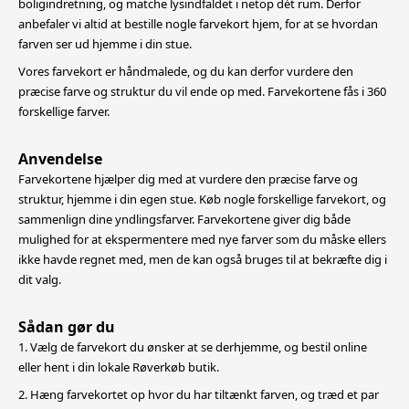
boligindretning,
og matche lysindfaldet i netop dét rum. Derfor
anbefaler vi altid at bestille nogle farvekort hjem, for at se hvordan
farven ser ud hjemme i din stue.
Vores farvekort er håndmalede, og du kan derfor vurdere den
præcise farve og struktur du vil ende op med. Farvekortene fås i 360
forskellige farver.
Anvendelse
Farvekortene hjælper dig med at vurdere den præcise farve og
struktur, hjemme i din egen stue. Køb nogle forskellige farvekort, og
sammenlign dine yndlingsfarver. Farvekortene giver dig både
mulighed for at
ekspermentere med nye farver som du måske ellers
ikke havde regnet med, men de kan også bruges til at bekræfte dig i
dit valg.
Sådan gør du
1. Vælg de farvekort du ønsker at se derhjemme, og bestil online
eller hent i din lokale Røverkøb butik.
2. Hæng farvekortet op hvor du har tiltænkt farven, og træd et par