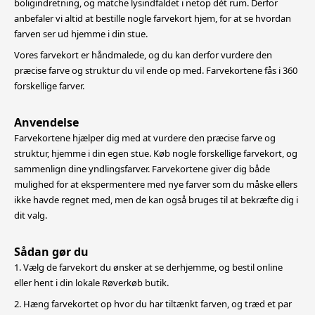
boligindretning,
og matche lysindfaldet i netop dét rum. Derfor
anbefaler vi altid at bestille nogle farvekort hjem, for at se hvordan
farven ser ud hjemme i din stue.
Vores farvekort er håndmalede, og du kan derfor vurdere den
præcise farve og struktur du vil ende op med. Farvekortene fås i 360
forskellige farver.
Anvendelse
Farvekortene hjælper dig med at vurdere den præcise farve og
struktur, hjemme i din egen stue. Køb nogle forskellige farvekort, og
sammenlign dine yndlingsfarver. Farvekortene giver dig både
mulighed for at
ekspermentere med nye farver som du måske ellers
ikke havde regnet med, men de kan også bruges til at bekræfte dig i
dit valg.
Sådan gør du
1. Vælg de farvekort du ønsker at se derhjemme, og bestil online
eller hent i din lokale Røverkøb butik.
2. Hæng farvekortet op hvor du har tiltænkt farven, og træd et par