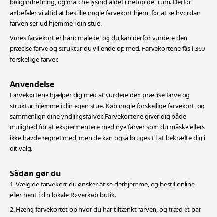
boligindretning,
og matche lysindfaldet i netop dét rum. Derfor
anbefaler vi altid at bestille nogle farvekort hjem, for at se hvordan
farven ser ud hjemme i din stue.
Vores farvekort er håndmalede, og du kan derfor vurdere den
præcise farve og struktur du vil ende op med. Farvekortene fås i 360
forskellige farver.
Anvendelse
Farvekortene hjælper dig med at vurdere den præcise farve og
struktur, hjemme i din egen stue. Køb nogle forskellige farvekort, og
sammenlign dine yndlingsfarver. Farvekortene giver dig både
mulighed for at
ekspermentere med nye farver som du måske ellers
ikke havde regnet med, men de kan også bruges til at bekræfte dig i
dit valg.
Sådan gør du
1. Vælg de farvekort du ønsker at se derhjemme, og bestil online
eller hent i din lokale Røverkøb butik.
2. Hæng farvekortet op hvor du har tiltænkt farven, og træd et par