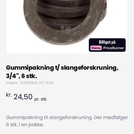
Gummipakning t/ slangeforskruning,
3/4", 6 stk.
Varenr.: 619033
LN: 207.940
kr.
24,50
pr.
stk.
Gummipakning til slangeforskruning. Der medfølger
6 stk. i en pakke.