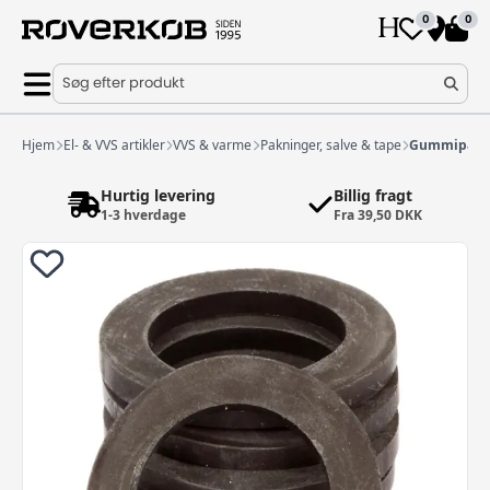
0
0
Søg efter produkt
Hjem
El- & VVS artikler
VVS & varme
Pakninger, salve & tape
Gummipaknin
Hurtig levering
Billig fragt
1-3 hverdage
Fra 39,50 DKK