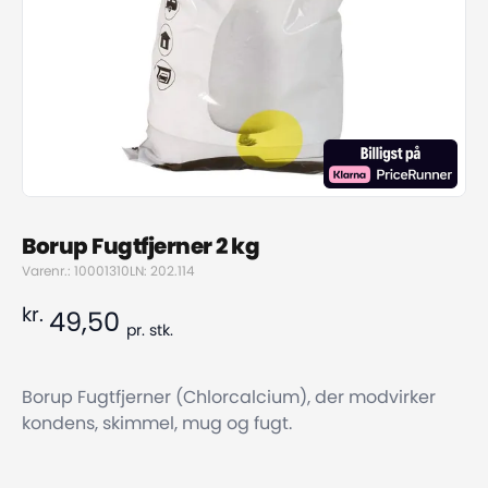
Borup Fugtfjerner 2 kg
Varenr.: 10001310
LN: 202.114
kr.
49,50
pr.
stk.
Borup Fugtfjerner (Chlorcalcium), der modvirker
kondens, skimmel, mug og fugt.