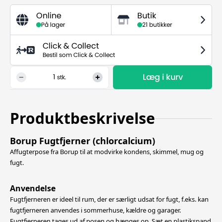
Online
Butik
På lager
21 butikker
Click & Collect
Bestil som Click & Collect
Læg i kurv
1
stk.
Produktbeskrivelse
Borup Fugtfjerner (chlorcalcium)
Affugterpose fra Borup til at modvirke kondens, skimmel, mug og
fugt.
Anvendelse
Fugtfjerneren er ideel til rum, der er særligt udsat for fugt, f.eks. kan
fugtfjerneren anvendes i sommerhuse, kældre og garager.
Fugtfjerneren tages ud af posen og hænges op. Sæt en plastikspand