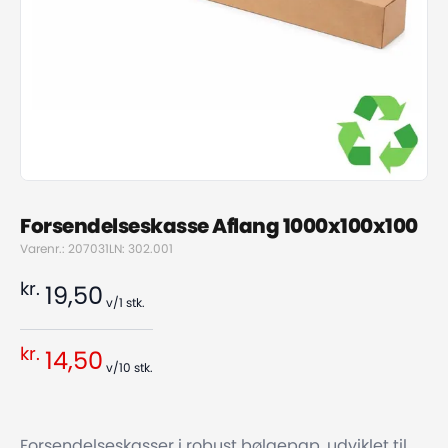
Forsendelseskasse Aflang 1000x100x100
Varenr.: 207031
LN: 302.001
kr.
19,50
v/1
stk.
kr.
14,50
v/10
stk.
Forsendelseskasser i robust bølgepap, udviklet til