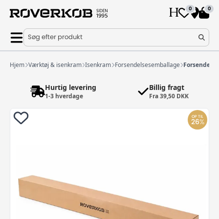
0
0
Søg efter produkt
Hjem
Værktøj & isenkram
Isenkram
Forsendelsesemballage
Forsendelse
Hurtig levering
Billig fragt
1-3 hverdage
Fra 39,50 DKK
OP TIL
26
%