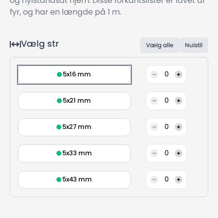
og nyistandsat hjem. Disse forkantslister er lavet af
fyr, og har en længde på 1 m.
Vælg str
Vælg alle
Nulstil
0
5x16 mm
0
5x21 mm
0
5x27 mm
0
5x33 mm
0
5x43 mm