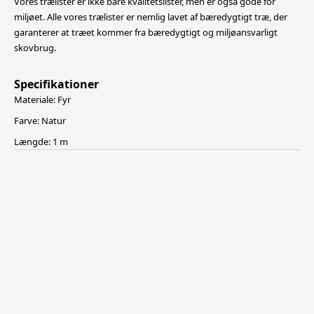
Vores trælister er ikke bare kvalitetslister, men er også gode for
miljøet. Alle vores trælister er nemlig lavet af bæredygtigt træ, der
garanterer at træet kommer fra bæredygtigt og miljøansvarligt
skovbrug.
Specifikationer
Materiale: Fyr
Farve: Natur
Længde: 1 m