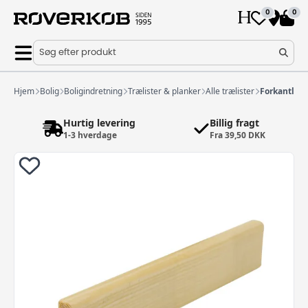
0
0
Søg efter produkt
Hjem
Bolig
Boligindretning
Trælister & planker
Alle trælister
Forkantlist
Hurtig levering
Billig fragt
1-3 hverdage
Fra 39,50 DKK