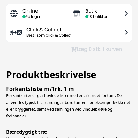
Online
Butik
På lager
18 butikker
Click & Collect
Bestil som Click & Collect
Læg 0
stk.
i kurven
Produktbeskrivelse
Forkantsliste m/1rk, 1 m
Forkantslister er glathøvlede lister med en afrundet forkant. De
anvendes typisk til afrunding af bordkanter i for eksempel køkkenet
eller bryggerset, samt ved samlingen ved vinduer, døre og
fodpaneler.
Bæredygtigt træ