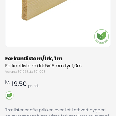
Forkantliste m/1rk, 1 m
Forkantliste m/1rk 5x16mm fyr 1,0m
Varenr.: 301058
LN: 301.003
kr.
19,50
pr.
stk.
Trælister er ofte prikken over i'et i ethvert byggeri