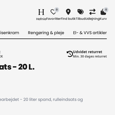
0
0
Favoritter
Find butik
Tilbud
Udlejning
Kurv
Hafnia
 isenkram
Rengøring & pleje
El- & VVS artikler
t
Udvidet returret
KK
Min. 30 dages returret
ts - 20 L.
earbejdet - 20 liter spand, rulleindsats og