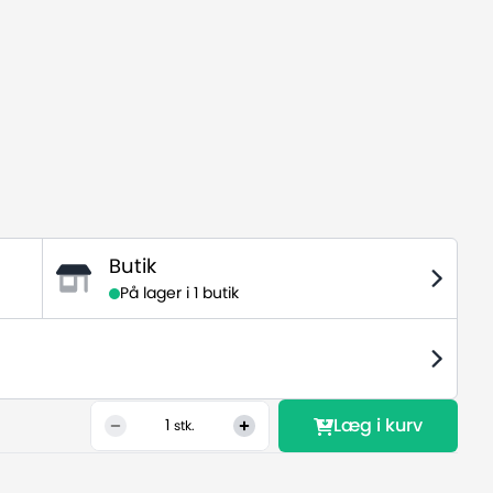
Butik
På lager i
1 butik
Læg i kurv
1
stk.