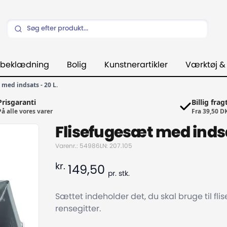
beklædning
Bolig
Kunstnerartikler
Værktøj &
med indsats - 20 L.
Prisgaranti
Billig frag
På alle vores varer
Fra 39,50 D
Flisefugesæt med indsa
Varenr.: 54986
LN: 207.105
kr.
149,50
pr.
stk.
Sættet indeholder det, du skal bruge til flis
rensegitter.