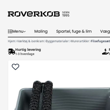
Menu
Maling
Spartel, fuge & lim
Væg
Hjem
Værktøj & isenkram
Byggematerialer
Murerartikler
Flisefugesæt 
Hurtig levering
1-3 hverdage