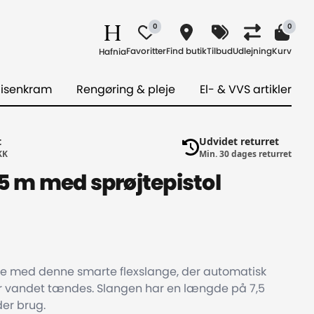
0
0
Favoritter
Find butik
Tilbud
Udlejning
Kurv
Hafnia
 isenkram
Rengøring & pleje
El- & VVS artikler
t
Udvidet returret
KK
Min. 30 dages returret
,5 m med sprøjtepistol
e med denne smarte flexslange, der automatisk
når vandet tændes. Slangen har en længde på 7,5
der brug.