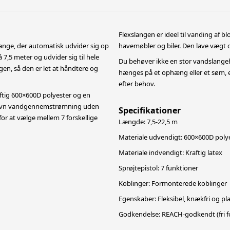
Flexslangen er ideel til vanding af
nge, der automatisk udvider sig op
havemøbler og biler. Den lave vægt 
7,5 meter og udvider sig til hele
Du behøver ikke en stor vandslange
en, så den er let at håndtere og
hænges på et ophæng eller et søm, e
efter behov.
raftig 600×600D polyester og en
en jævn vandgennemstrømning uden
Specifikationer
or at vælge mellem 7 forskellige
Længde: 7,5-22,5 m
Materiale udvendigt: 600×600D poly
Materiale indvendigt: Kraftig latex
Sprøjtepistol: 7 funktioner
Koblinger: Formonterede koblinger
Egenskaber: Fleksibel, knækfri og p
Godkendelse: REACH-godkendt (fri fo