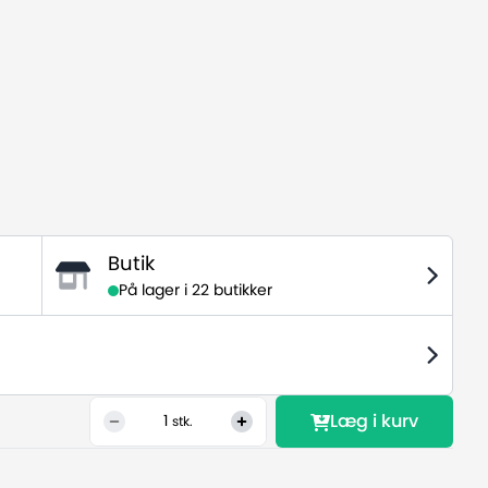
Butik
På lager i
22 butikker
Læg i kurv
1
stk.