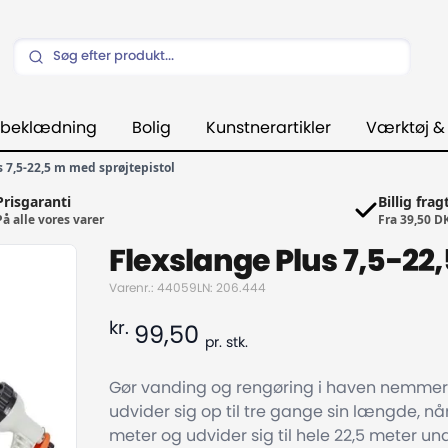
beklædning
Bolig
Kunstnerartikler
Værktøj &
 7,5-22,5 m med sprøjtepistol
Prisgaranti
Billig frag
På alle vores varer
Fra 39,50 D
Flexslange Plus 7,5-22
Varenr.: 44059
LN: 206.444
kr.
99,50
pr.
stk.
Gør vanding og rengøring i haven nemmer
udvider sig op til tre gange sin længde, 
meter og udvider sig til hele 22,5 meter un