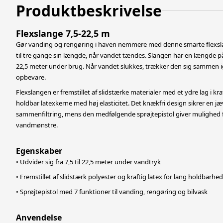
Produktbeskrivelse
Flexslange 7,5-22,5 m
Gør vanding og rengøring i haven nemmere med denne smarte flexsla
til tre gange sin længde, når vandet tændes. Slangen har en længde på 
22,5 meter under brug.
Når vandet slukkes, trækker den sig sammen ig
opbevare.
Flexslangen er fremstillet af slidstærke materialer med et ydre lag i k
holdbar latexkerne med høj elasticitet. Det knækfri design sikrer 
sammenfiltring, mens
den medfølgende sprøjtepistol giver mulighed f
vandmønstre.
Egenskaber
• Udvider sig fra 7,5 til 22,5 meter under vandtryk
• Fremstillet af slidstærk polyester og kraftig latex for lang holdbarhed
• Sprøjtepistol med 7 funktioner til vanding, rengøring og bilvask
Anvendelse