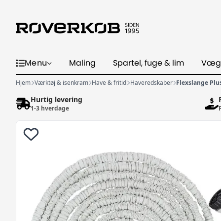
Menu
Maling
Spartel, fuge & lim
Væg
Hjem
Værktøj & isenkram
Have & fritid
Haveredskaber
Flexslange Plus
Hurtig levering
1-3 hverdage