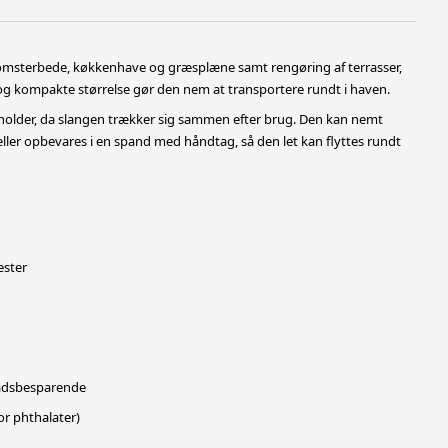
 blomsterbede, køkkenhave og græsplæne samt rengøring af terrasser,
og kompakte størrelse gør den nem at transportere rundt i haven.
holder, da slangen trækker sig sammen efter brug. Den kan nemt
ller opbevares i en spand med håndtag, så den let kan flyttes rundt
ester
ladsbesparende
r phthalater)