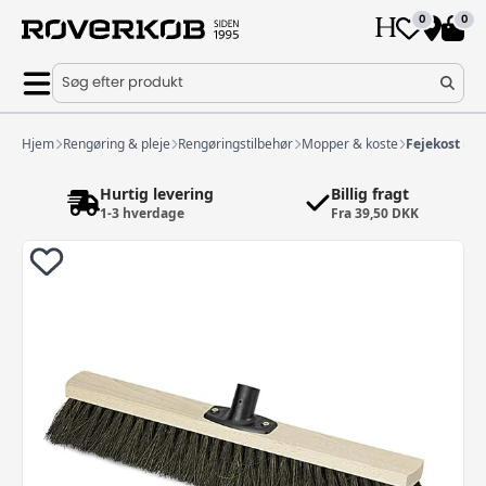
0
0
Søg efter produkt
Hjem
Rengøring & pleje
Rengøringstilbehør
Mopper & koste
Fejekost in
Hurtig levering
Billig fragt
1-3 hverdage
Fra 39,50 DKK