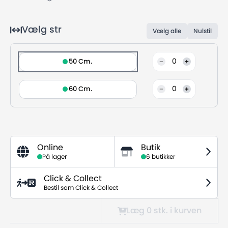
Vælg str
Vælg alle
Nulstil
0
50 Cm.
0
60 Cm.
Online
Butik
På lager
6 butikker
Click & Collect
Bestil som Click & Collect
Læg 0
stk.
i kurven