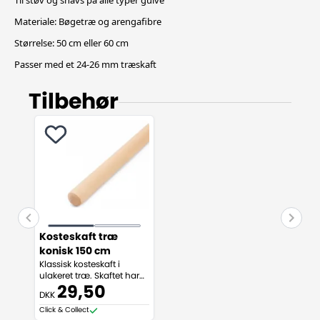
Til støv og snavs på alle typer gulve
Materiale: Bøgetræ og arengafibre
Størrelse: 50 cm eller 60 cm
Passer med et 24-26 mm træskaft
Tilbehør
Kosteskaft træ
konisk 150 cm
Klassisk kosteskaft i
ulakeret træ. Skaftet har
en konisk spids istedet for
29,50
DKK
et gevind, og måler 150
cm.
Click & Collect