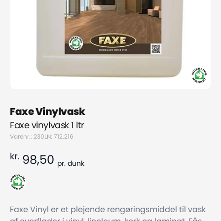
Faxe Vinylvask
Faxe vinylvask 1 ltr
Varenr.: 230
LN: 712.216
kr.
98,50
pr.
dunk
Faxe Vinyl er et plejende rengøringsmiddel til vask