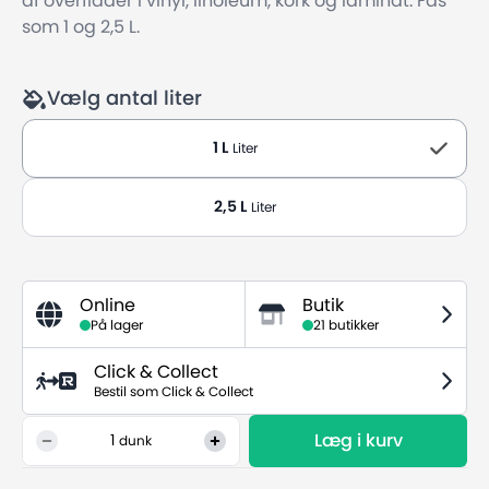
af overflader i vinyl, linoleum, kork og laminat. Fås
som 1 og 2,5 L.
Vælg antal liter
1 L
Liter
2,5 L
Liter
Online
Butik
På lager
21 butikker
Click & Collect
Bestil som Click & Collect
Læg i kurv
1
dunk