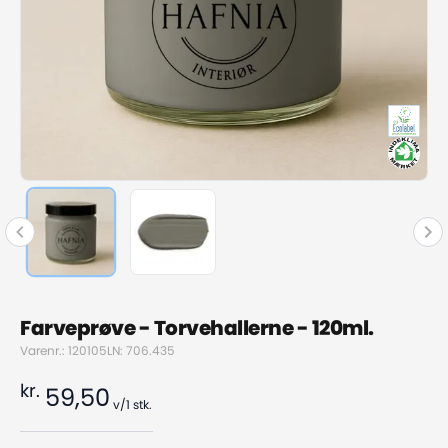
Farveprøve - Torvehallerne - 120ml.
Varenr.: 120105
LN: 706.435
kr.
59,50
v/1
stk.