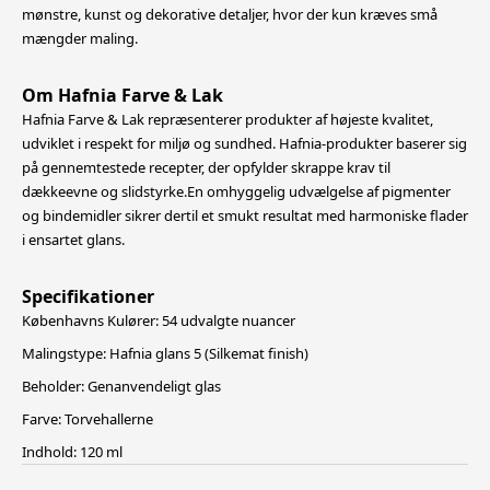
mønstre, kunst og dekorative detaljer, hvor der kun kræves små
mængder maling.
Om Hafnia Farve & Lak
Hafnia Farve & Lak repræsenterer produkter af højeste kvalitet,
udviklet i respekt for miljø og sundhed. Hafnia-produkter baserer sig
på gennemtestede recepter, der opfylder skrappe krav til
dækkeevne og slidstyrke.En omhyggelig udvælgelse
af pigmenter
og bindemidler sikrer dertil et smukt resultat med harmoniske flader
i ensartet glans.
Specifikationer
Københavns Kulører: 54 udvalgte nuancer
Malingstype: Hafnia glans 5 (Silkemat finish)
Beholder: Genanvendeligt glas
Farve: Torvehallerne
Indhold: 120 ml