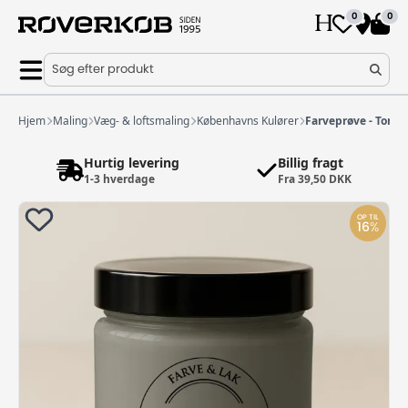
0
0
Søg efter produkt
Hjem
Maling
Væg- & loftsmaling
Københavns Kulører
Farveprøve - Torve
Hurtig levering
Billig fragt
1-3 hverdage
Fra 39,50 DKK
OP TIL
16
%