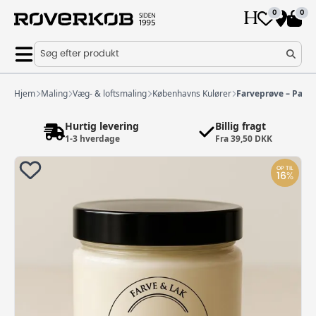
0
0
Søg efter produkt
Hjem
Maling
Væg- & loftsmaling
Københavns Kulører
Farveprøve – Papir
Hurtig levering
Billig fragt
1-3 hverdage
Fra 39,50 DKK
OP TIL
16
%