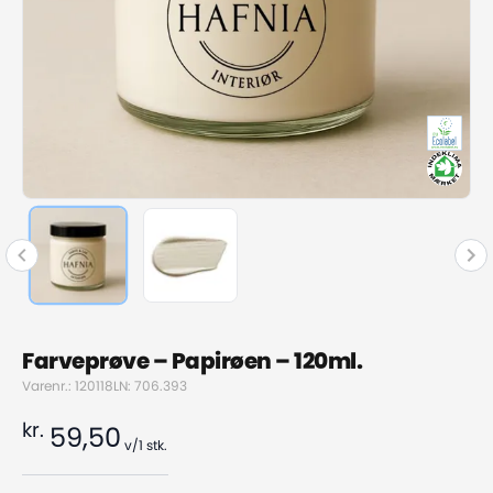
Farveprøve – Papirøen – 120ml.
Varenr.: 120118
LN: 706.393
kr.
59,50
v/1
stk.