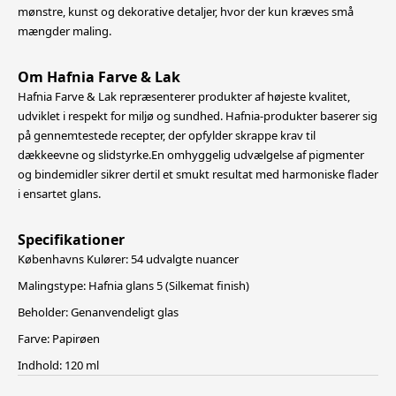
mønstre, kunst og dekorative detaljer, hvor der kun kræves små
mængder maling.
Om Hafnia Farve & Lak
Hafnia Farve & Lak repræsenterer produkter af højeste kvalitet,
udviklet i respekt for miljø og sundhed. Hafnia-produkter baserer sig
på gennemtestede recepter, der opfylder skrappe krav til
dækkeevne og slidstyrke.En omhyggelig udvælgelse
af pigmenter
og bindemidler sikrer dertil et smukt resultat med harmoniske flader
i ensartet glans.
Specifikationer
Københavns Kulører: 54 udvalgte nuancer
Malingstype: Hafnia glans 5 (Silkemat finish)
Beholder: Genanvendeligt glas
Farve: Papirøen
Indhold: 120 ml