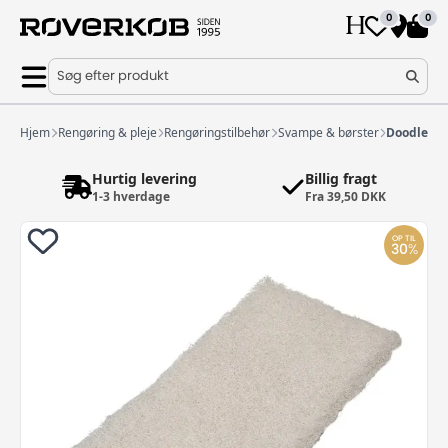
0
0
Søg efter produkt
Hjem
Rengøring & pleje
Rengøringstilbehør
Svampe & børster
Doodlebug
Hurtig levering
Billig fragt
1-3 hverdage
Fra 39,50 DKK
OP TIL
30
%