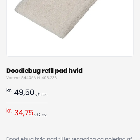
Doodlebug refil pad hvid
Varenr.: 8440SB
LN: 408.236
kr.
49,50
v/1
stk.
kr.
34,75
v/2
stk.
Doodlebug hvid pad til let rengøring og polering af