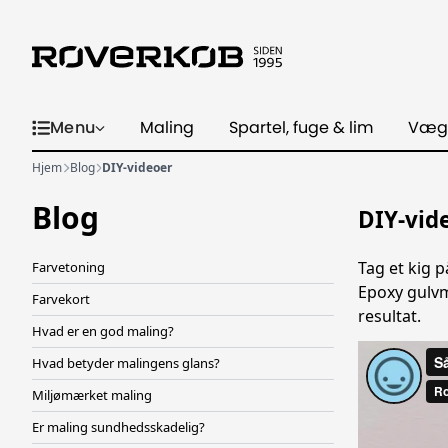
Menu
Maling
Spartel, fuge & lim
Væg
Hjem
Blog
DIY-videoer
Blog
DIY-vid
Tag et kig 
Farvetoning
Epoxy gulvm
Farvekort
resultat.
Hvad er en god maling?
Hvad betyder malingens glans?
Miljømærket maling
Er maling sundhedsskadelig?