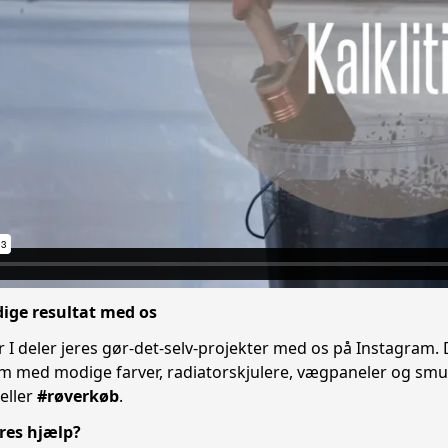
dige resultat med os
år I deler jeres gør-det-selv-projekter med os på Instagram. 
 med modige farver, radiatorskjulere, vægpaneler og smukk
eller
#røverkøb
.
res hjælp?