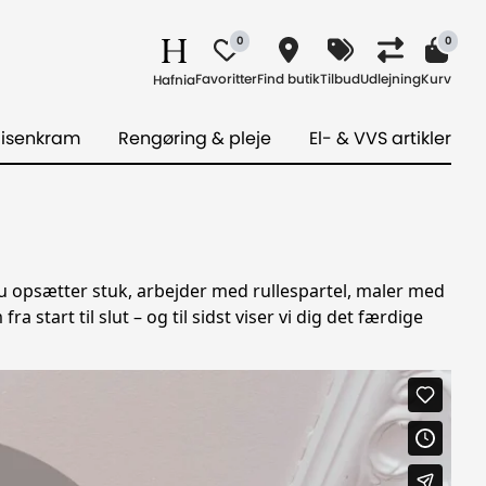
0
0
Favoritter
Find butik
Tilbud
Udlejning
Kurv
Hafnia
 isenkram
Rengøring & pleje
El- & VVS artikler
du opsætter stuk, arbejder med rullespartel, maler med
ra start til slut
–
og til sidst viser vi dig det færdige