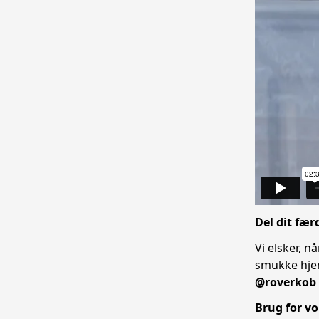
Del dit fær
Vi elsker, n
smukke hjem
@roverkob
Brug for vo