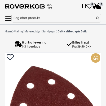
0
0
Søg efter produkt
Hjem
Maling
Malerudstyr
Sandpapir
Delta slibepapir 5stk
Hurtig levering
Billig fragt
1-3 hverdage
Fra 39,50 DKK
OP TIL
51
%