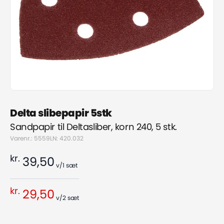
Delta slibepapir 5stk
Sandpapir til Deltasliber, korn 240, 5 stk.
Varenr.: 5559
LN: 420.032
kr.
39,50
v/1
sæt
kr.
29,50
v/2
sæt