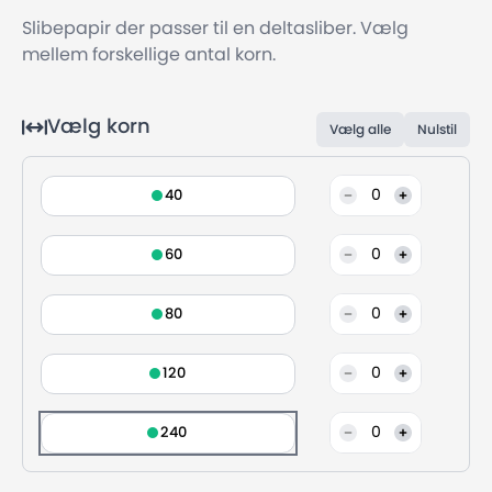
Slibepapir der passer til en deltasliber. Vælg
mellem forskellige antal korn.
Vælg korn
Vælg alle
Nulstil
0
40
0
60
0
80
0
120
0
240