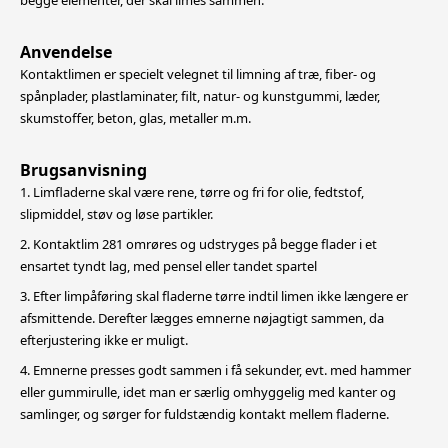
begge elementer, der skal limes sammen.
Anvendelse
Kontaktlimen er specielt velegnet til limning af træ, fiber- og
spånplader, plastlaminater, filt, natur- og kunstgummi, læder,
skumstoffer, beton, glas, metaller m.m.
Brugsanvisning
1. Limfladerne skal være rene, tørre og fri for olie, fedtstof,
slipmiddel, støv og løse partikler.
2. Kontaktlim 281 omrøres og udstryges på begge flader i et
ensartet tyndt lag, med pensel eller tandet spartel
3. Efter limpåføring skal fladerne tørre indtil limen ikke længere er
afsmittende. Derefter lægges emnerne nøjagtigt sammen, da
efterjustering ikke er muligt.
4. Emnerne presses godt sammen i få sekunder, evt. med hammer
eller gummirulle, idet man er særlig omhyggelig med kanter og
samlinger, og sørger for fuldstændig kontakt mellem fladerne.