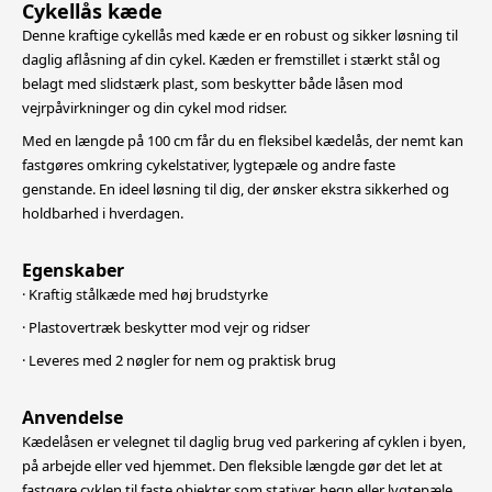
Cykellås kæde
Denne kraftige cykellås med kæde er en robust og sikker løsning til
daglig aflåsning af din cykel. Kæden er fremstillet i stærkt stål og
belagt med slidstærk plast, som beskytter både låsen mod
vejrpåvirkninger og din cykel mod ridser.
Med en længde på 100 cm får du en fleksibel kædelås, der nemt kan
fastgøres omkring cykelstativer, lygtepæle og andre faste
genstande. En ideel løsning til dig, der ønsker ekstra sikkerhed og
holdbarhed i hverdagen.
Egenskaber
· Kraftig stålkæde med høj brudstyrke
· Plastovertræk beskytter mod vejr og ridser
· Leveres med 2 nøgler for nem og praktisk brug
Anvendelse
Kædelåsen er velegnet til daglig brug ved parkering af cyklen i byen,
på arbejde eller ved hjemmet. Den fleksible længde gør det let at
fastgøre cyklen til faste objekter som stativer, hegn eller lygtepæle,