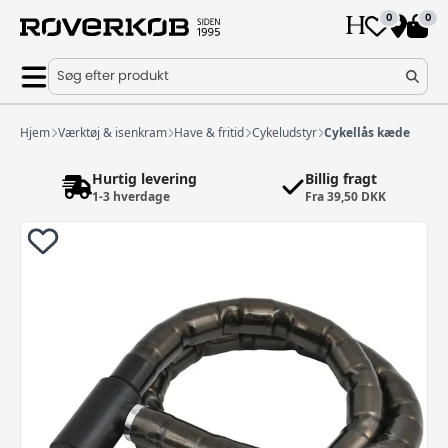
0
0
Søg efter produkt
Hjem
Værktøj & isenkram
Have & fritid
Cykeludstyr
Cykellås kæde
Hurtig levering
Billig fragt
1-3 hverdage
Fra 39,50 DKK