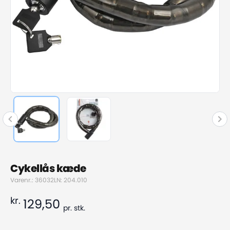
Cykellås kæde
Varenr.: 36032
LN: 204.010
kr.
129,50
pr.
stk.