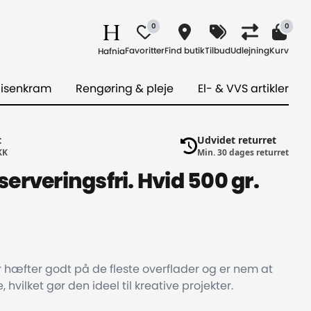
0
0
Favoritter
Find butik
Tilbud
Udlejning
Kurv
Hafnia
 isenkram
Rengøring & pleje
El- & VVS artikler
t
Udvidet returret
KK
Min. 30 dages returret
erveringsfri. Hvid 500 gr.
r hæfter godt på de fleste overflader og er nem at
vilket gør den ideel til kreative projekter.