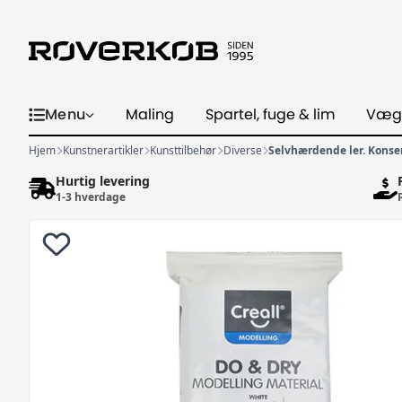
Menu
Maling
Spartel, fuge & lim
Væg
Hjem
Kunstnerartikler
Kunsttilbehør
Diverse
Selvhærdende ler. Konser
Hurtig levering
1-3 hverdage