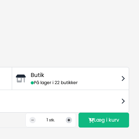
Butik
På lager i
22 butikker
Læg i kurv
1
stk.