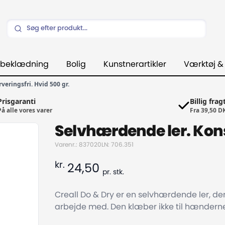
beklædning
Bolig
Kunstnerartikler
Værktøj &
veringsfri. Hvid 500 gr.
Prisgaranti
Billig frag
På alle vores varer
Fra 39,50 D
Selvhærdende ler. Kons
Varenr.: 837020
LN: 706.351
kr.
24,50
pr.
stk.
Creall Do & Dry er en selvhærdende ler, de
arbejde med. Den klæber ikke til hænderne, h