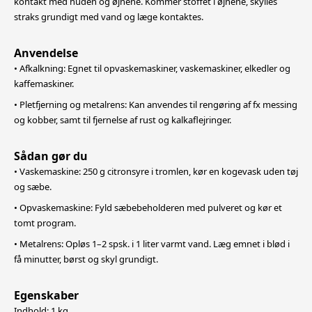
kontakt med huden og øjnene. Kommer stoffet i øjnene, skylles
straks grundigt med vand og læge kontaktes.
Anvendelse
• Afkalkning: Egnet til opvaskemaskiner, vaskemaskiner, elkedler og
kaffemaskiner.
• Pletfjerning og metalrens: Kan anvendes til rengøring af fx messing
og kobber, samt til fjernelse af rust og kalkaflejringer.
Sådan gør du
• Vaskemaskine: 250 g citronsyre i tromlen, kør en kogevask uden tøj
og sæbe.
• Opvaskemaskine: Fyld sæbebeholderen med pulveret og kør et
tomt program.
• Metalrens: Opløs 1–2 spsk. i 1 liter varmt vand. Læg emnet i blød i
få minutter, børst og skyl grundigt.
Egenskaber
Indhold: 1 kg.