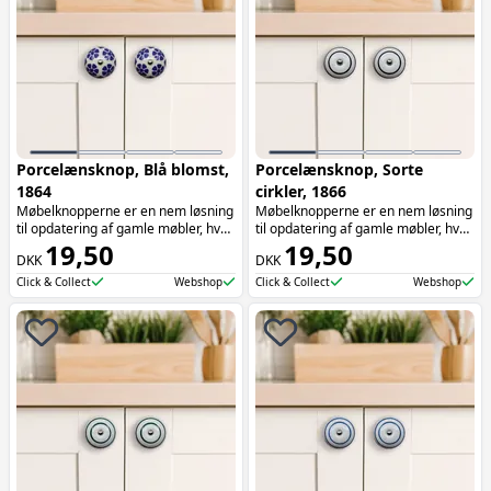
Porcelænsknop, Blå blomst,
Porcelænsknop, Sorte
1864
cirkler, 1866
Møbelknopperne er en nem løsning
Møbelknopperne er en nem løsning
til opdatering af gamle møbler, hvor
til opdatering af gamle møbler, hvor
de tilføjer både funktionalitet og
19,50
de tilføjer både funktionalitet og
19,50
DKK
DKK
æstetik. Møbelknopperne er især
æstetik. Møbelknopperne er især
oplagte at bruge på skuffer.
oplagte at bruge på skuffer.
Click & Collect
Webshop
Click & Collect
Webshop