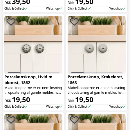
39,50
19,50
DKK
DKK
monteres på skuffer, skabe og
æstetik. Møbelknopperne er især
andre møbler. De kan bruges til at
oplagte at bruge på skuffer.
Click & Collect
Webshop
Click & Collect
Webshop
tilføje et personligt præg til dine
indretningsdetaljer og skabe et
stilfuldt look.
Porcelænsknop, Hvid m.
Porcelænsknop, Krakeleret,
blomst, 1862
1863
Møbelknopperne er en nem løsning
Møbelknopperne er en nem løsning
til opdatering af gamle møbler, hvor
til opdatering af gamle møbler, hvor
de tilføjer både funktionalitet og
19,50
de tilføjer både funktionalitet og
19,50
DKK
DKK
æstetik. Møbelknopperne er især
æstetik. Møbelknopperne er især
oplagte at bruge på skuffer.
oplagte at bruge på skuffer.
Click & Collect
Webshop
Click & Collect
Webshop