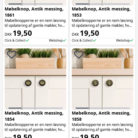
Møbelknop, Antik messing,
Møbelknop, Antik messing,
1861
1853
Møbelknopperne er en nem løsning
Møbelknopperne er en nem løsning
til opdatering af gamle møbler, hvor
til opdatering af gamle møbler, hvor
de tilføjer både funktionalitet og
19,50
de tilføjer både funktionalitet og
19,50
DKK
DKK
æstetik. Møbelknopperne er især
æstetik. Møbelknopperne er især
oplagte at bruge på skuffer.
oplagte at bruge på skuffer.
Click & Collect
Webshop
Click & Collect
Webshop
Møbelknop, Antik messing,
Møbelknop, Antik messing,
1854
1858
Møbelknopperne er en nem løsning
Møbelknopperne er en nem løsning
til opdatering af gamle møbler, hvor
til opdatering af gamle møbler, hvor
de tilføjer både funktionalitet og
19,50
de tilføjer både funktionalitet og
19,50