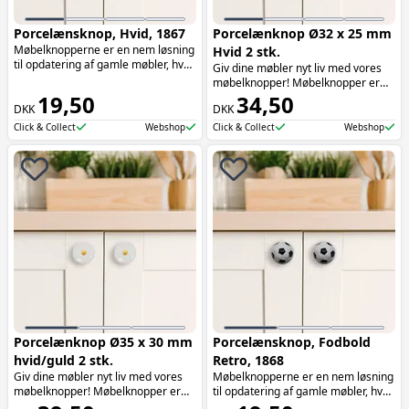
Porcelænsknop, Hvid, 1867
Porcelænknop Ø32 x 25 mm
Møbelknopperne er en nem løsning
Hvid 2 stk.
til opdatering af gamle møbler, hvor
Giv dine møbler nyt liv med vores
de tilføjer både funktionalitet og
møbelknopper! Møbelknopper er
æstetik. Møbelknopperne er især
19,50
dekorative håndtag, der nemt kan
34,50
oplagte at bruge på skuffer.
DKK
DKK
monteres på skuffer, skabe og
andre møbler. De kan bruges til at
Click & Collect
Webshop
Click & Collect
Webshop
tilføje et personligt præg til dine
indretningsdetaljer og skabe et
stilfuldt look.
Porcelænknop Ø35 x 30 mm
Porcelænsknop, Fodbold
hvid/guld 2 stk.
Retro, 1868
Giv dine møbler nyt liv med vores
Møbelknopperne er en nem løsning
møbelknopper! Møbelknopper er
til opdatering af gamle møbler, hvor
dekorative håndtag, der nemt kan
de tilføjer både funktionalitet og