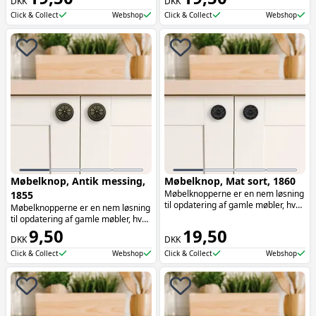
DKK
DKK
æstetik. Møbelknopperne er især
æstetik. Møbelknopperne er især
oplagte at bruge på skuffer.
oplagte at bruge på skuffer.
Click & Collect
Webshop
Click & Collect
Webshop
Møbelknop, Antik messing,
Møbelknop, Mat sort, 1860
Møbelknopperne er en nem løsning
1855
til opdatering af gamle møbler, hvor
Møbelknopperne er en nem løsning
de tilføjer både funktionalitet og
til opdatering af gamle møbler, hvor
æstetik. Møbelknopperne er især
de tilføjer både funktionalitet og
9,50
19,50
oplagte at bruge på skuffer.
DKK
DKK
æstetik. Møbelknopperne er især
oplagte at bruge på skuffer.
Click & Collect
Webshop
Click & Collect
Webshop