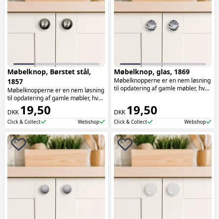
Møbelknop, Børstet stål,
Møbelknop, glas, 1869
Møbelknopperne er en nem løsning
1857
til opdatering af gamle møbler, hvor
Møbelknopperne er en nem løsning
de tilføjer både funktionalitet og
til opdatering af gamle møbler, hvor
æstetik. Møbelknopperne er især
de tilføjer både funktionalitet og
19,50
19,50
oplagte at bruge på skuffer.
DKK
DKK
æstetik. Møbelknopperne er især
oplagte at bruge på skuffer.
Click & Collect
Webshop
Click & Collect
Webshop