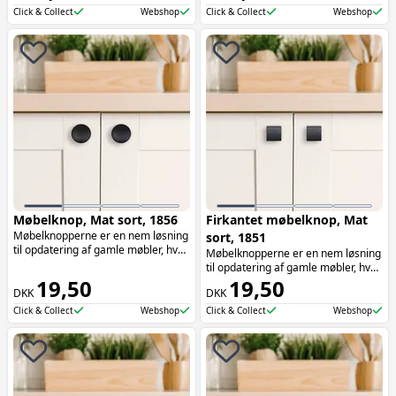
oplagte at bruge på skuffer.
Click & Collect
Webshop
Click & Collect
Webshop
Møbelknop, Mat sort, 1856
Firkantet møbelknop, Mat
Møbelknopperne er en nem løsning
sort, 1851
til opdatering af gamle møbler, hvor
Møbelknopperne er en nem løsning
de tilføjer både funktionalitet og
til opdatering af gamle møbler, hvor
æstetik. Møbelknopperne er især
19,50
de tilføjer både funktionalitet og
19,50
oplagte at bruge på skuffer.
DKK
DKK
æstetik. Møbelknopperne er især
oplagte at bruge på skuffer.
Click & Collect
Webshop
Click & Collect
Webshop