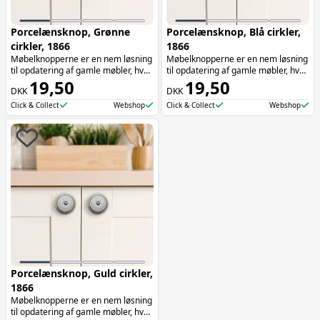
Porcelænsknop, Grønne
Porcelænsknop, Blå cirkler,
cirkler, 1866
1866
Møbelknopperne er en nem løsning
Møbelknopperne er en nem løsning
til opdatering af gamle møbler, hvor
til opdatering af gamle møbler, hvor
de tilføjer både funktionalitet og
19,50
de tilføjer både funktionalitet og
19,50
DKK
DKK
æstetik. Møbelknopperne er især
æstetik. Møbelknopperne er især
oplagte at bruge på skuffer.
oplagte at bruge på skuffer.
Click & Collect
Webshop
Click & Collect
Webshop
Porcelænsknop, Guld cirkler,
1866
Møbelknopperne er en nem løsning
til opdatering af gamle møbler, hvor