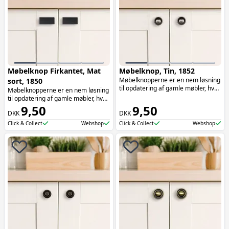
Møbelknop Firkantet, Mat
Møbelknop, Tin, 1852
Møbelknopperne er en nem løsning
sort, 1850
til opdatering af gamle møbler, hvor
Møbelknopperne er en nem løsning
de tilføjer både funktionalitet og
til opdatering af gamle møbler, hvor
æstetik. Møbelknopperne er især
de tilføjer både funktionalitet og
9,50
9,50
oplagte at bruge på skuffer.
DKK
DKK
æstetik. Møbelknopperne er især
oplagte at bruge på skuffer.
Click & Collect
Webshop
Click & Collect
Webshop