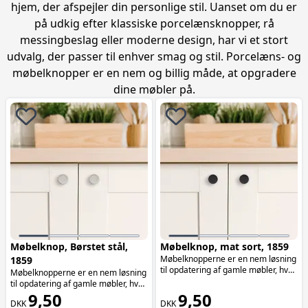
hjem, der afspejler din personlige stil. Uanset om du er
på udkig efter klassiske porcelænsknopper, rå
messingbeslag eller moderne design, har vi et stort
udvalg, der passer til enhver smag og stil. Porcelæns- og
møbelknopper er en nem og billig måde, at opgradere
dine møbler på.
Møbelknop, Børstet stål,
Møbelknop, mat sort, 1859
Møbelknopperne er en nem løsning
1859
til opdatering af gamle møbler, hvor
Møbelknopperne er en nem løsning
de tilføjer både funktionalitet og
til opdatering af gamle møbler, hvor
æstetik. Møbelknopperne er især
de tilføjer både funktionalitet og
9,50
9,50
oplagte at bruge på skuffer.
DKK
DKK
æstetik. Møbelknopperne er især