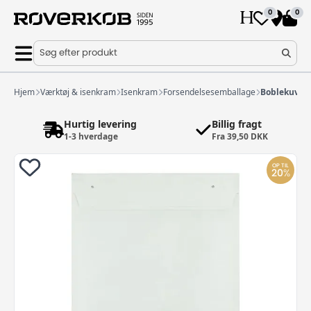
0
0
Søg efter produkt
Hjem
Værktøj & isenkram
Isenkram
Forsendelsesemballage
Boblekuvert
Hurtig levering
Billig fragt
1-3 hverdage
Fra 39,50 DKK
OP TIL
20
%