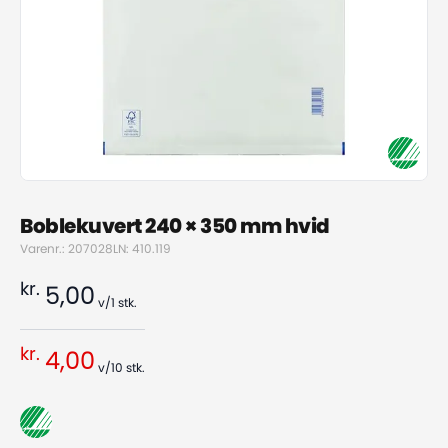
Boblekuvert 240 × 350 mm hvid
Varenr.: 207028
LN: 410.119
kr.
5,00
v/1
stk.
kr.
4,00
v/10
stk.