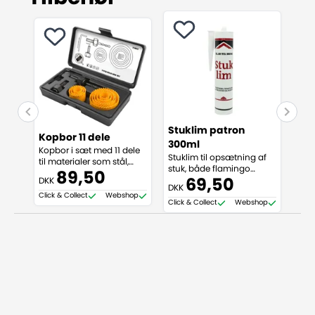
Stuklim patron
Fug
Kopbor 11 dele
300ml
dr
Kopbor i sæt med 11 dele
Stuklim til opsætning af
Fug
til materialer som stål,
stuk, både flamingo
og so
aluminium, træ m.m.
89,50
(polystyren) og PU
påf
DKK
69,50
DKK
DKK
(polyurethan)
Click & Collect
Webshop
Click & Collect
Webshop
Click