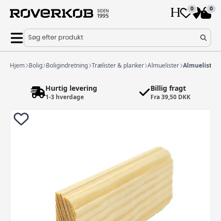
0
0
Søg efter produkt
Hjem
Bolig
Boligindretning
Trælister & planker
Almuelister
Almueliste 
Hurtig levering
Billig fragt
1-3 hverdage
Fra 39,50 DKK