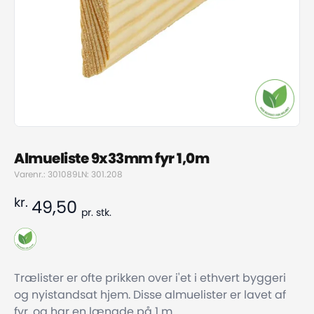
Almueliste 9x33mm fyr 1,0m
Varenr.: 301089
LN: 301.208
kr.
49,50
pr.
stk.
Trælister er ofte prikken over i'et i ethvert byggeri
og nyistandsat hjem. Disse almuelister er lavet af
fyr, og har en længde på 1 m.