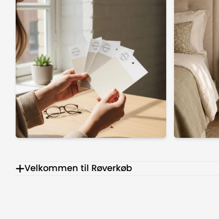
Velkommen til Røverkøb
Maling og 3.500+ gør-det-selv-produkter til dit h
Velkommen til Røverkøb Farvehandel – stedet hvor 
det-selv-produkter til dig, der elsker at forny din bol