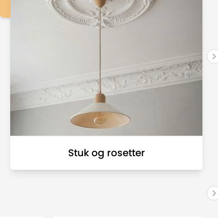
Oplev kollektionerne her
personligt hjem. Hver kollektion indeholder
farver, der matcher smukt tone-i-tone eller
komplementerer hinanden, så du nemt kan
skabe sammenhæng, balance og en rød tråd i
din indretning.
Stuk og rosetter