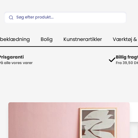
beklædning
Bolig
Kunstnerartikler
Værktøj &
Prisgaranti
Billig frag
På alle vores varer
Fra 39,50 D