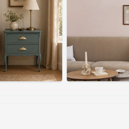
jem
du nemt kan opgradere dit hjem uden at sprænge budgett
ig, skabe din egen stil og give dit hjem et personligt touch